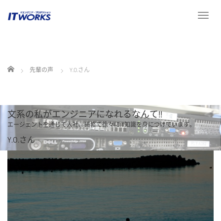
T
o
g
g
l
ホーム
先輩の声
Y.O.さん
e
n
a
v
文系の私がエンジニアになれるなんて!!
i
g
エージェントを通じて入社、研修で徐々にIT知識を身につけています。
a
Y.O.さん
t
i
o
n