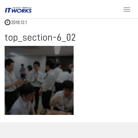
ホーム
top_section-6_02
T
o
2018.12.1
g
g
top_section-6_02
l
e
n
a
v
i
g
a
t
i
o
n