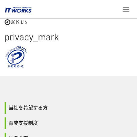
ホーム
privacy_mark
T
o
2019.1.16
g
g
privacy_mark
l
e
n
a
v
i
g
a
t
i
o
当社を希望する方
n
育成支援制度