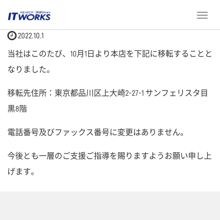
ホーム
お知らせ
本店移転のお知らせ
T
o
2022.10.1
g
g
当社はこのたび、10月1日より本店を下記に移転することと
l
なりました。
e
n
a
移転先住所：東京都品川区上大崎2-27-1 サンフェリスタ目
v
黒8階
i
g
電話番号及びファックス番号に変更はありません。
a
t
今後とも一層のご支援ご指導を賜りますようお願い申し上
i
o
げます。
n