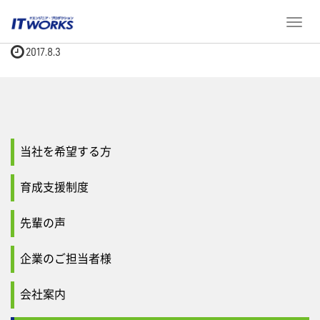
ホーム
お知らせ
「プライバシーマーク」を更新しました
T
o
2017.8.3
g
g
l
e
n
a
v
当社を希望する方
i
g
育成支援制度
a
t
先輩の声
i
o
企業のご担当者様
n
会社案内