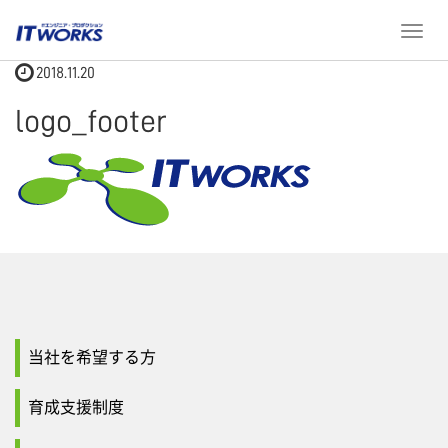
ホーム
logo_footer
T
o
2018.11.20
g
g
logo_footer
l
e
n
a
v
i
g
a
t
i
o
当社を希望する方
n
育成支援制度