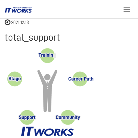
ホーム
total_support
T
o
2021.12.13
g
g
total_support
l
e
n
a
v
i
g
a
t
i
o
n