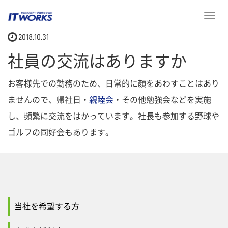
ホーム
社員の交流はありますか
T
o
2018.10.31
g
g
社員の交流はありますか
l
e
お客様先での勤務のため、日常的に顔をあわすことはあり
n
a
ませんので、帰社日・
親睦会
・その他勉強会などを実施
v
し、頻繁に交流をはかっています。社長も参加する野球や
i
g
ゴルフの同好会もあります。
a
t
i
o
n
当社を希望する方