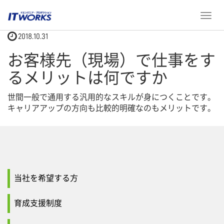
ホーム
お客様先（現場）で仕事をするメリットは何ですか
T
o
2018.10.31
g
g
お客様先（現場）で仕事をす
l
e
るメリットは何ですか
n
a
世間一般で通用する汎用的なスキルが身につくことです。
v
キャリアアップの方向も比較的明確なのもメリットです。
i
g
a
t
i
o
当社を希望する方
n
育成支援制度