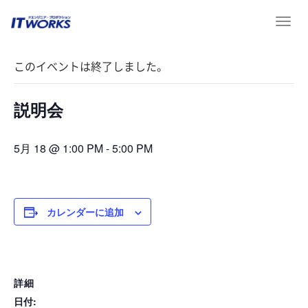
T
« イベント一覧
o
g
このイベントは終了しました。
g
l
e
説明会
n
a
v
5月 18 @ 1:00 PM
-
5:00 PM
i
g
a
t
カレンダーに追加
i
o
n
詳細
日付: