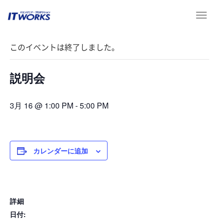
T
« イベント一覧
o
g
このイベントは終了しました。
g
l
e
説明会
n
a
v
3月 16 @ 1:00 PM
-
5:00 PM
i
g
a
t
カレンダーに追加
i
o
n
詳細
日付: