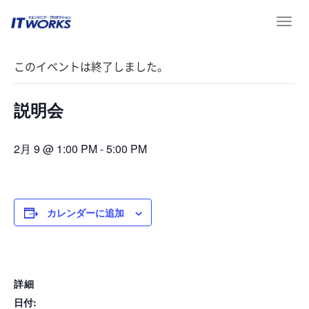
T
« イベント一覧
o
g
このイベントは終了しました。
g
l
e
説明会
n
a
v
2月 9 @ 1:00 PM
-
5:00 PM
i
g
a
t
カレンダーに追加
i
o
n
詳細
日付: