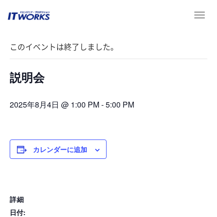
T
« イベント一覧
o
g
このイベントは終了しました。
g
l
e
説明会
n
a
v
2025年8月4日 @ 1:00 PM
-
5:00 PM
i
g
a
t
カレンダーに追加
i
o
n
詳細
日付: