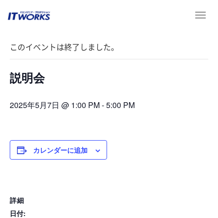
T
« イベント一覧
o
g
このイベントは終了しました。
g
l
e
説明会
n
a
v
2025年5月7日 @ 1:00 PM
-
5:00 PM
i
g
a
t
カレンダーに追加
i
o
n
詳細
日付: