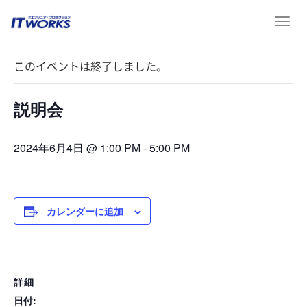
T
« イベント一覧
o
g
このイベントは終了しました。
g
l
e
説明会
n
a
v
2024年6月4日 @ 1:00 PM
-
5:00 PM
i
g
a
t
カレンダーに追加
i
o
n
詳細
日付: