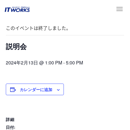
T
« イベント一覧
o
g
このイベントは終了しました。
g
l
e
説明会
n
a
v
2024年2月13日 @ 1:00 PM
-
5:00 PM
i
g
a
t
カレンダーに追加
i
o
n
詳細
日付: