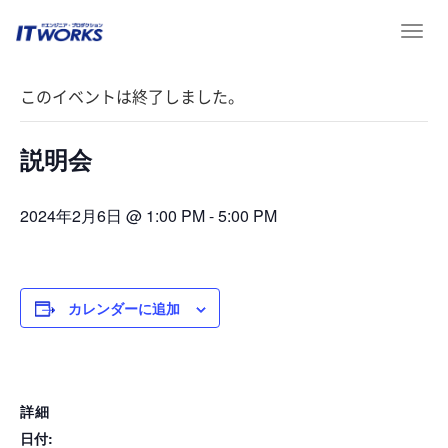
T
« イベント一覧
o
g
このイベントは終了しました。
g
l
e
説明会
n
a
v
2024年2月6日 @ 1:00 PM
-
5:00 PM
i
g
a
t
カレンダーに追加
i
o
n
詳細
日付: