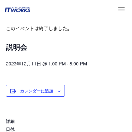
T
« イベント一覧
o
g
このイベントは終了しました。
g
l
e
説明会
n
a
v
2023年12月11日 @ 1:00 PM
-
5:00 PM
i
g
a
t
カレンダーに追加
i
o
n
詳細
日付: