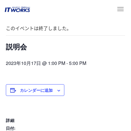
T
« イベント一覧
o
g
このイベントは終了しました。
g
l
e
説明会
n
a
v
2023年10月17日 @ 1:00 PM
-
5:00 PM
i
g
a
t
カレンダーに追加
i
o
n
詳細
日付: