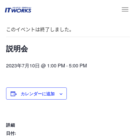
T
« イベント一覧
o
g
このイベントは終了しました。
g
l
e
説明会
n
a
v
2023年7月10日 @ 1:00 PM
-
5:00 PM
i
g
a
t
カレンダーに追加
i
o
n
詳細
日付: