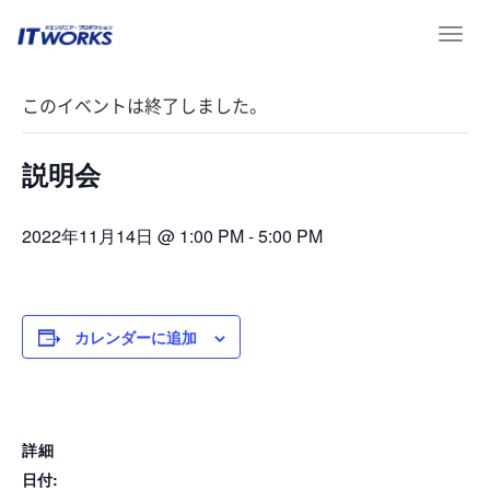
T
« イベント一覧
o
g
このイベントは終了しました。
g
l
e
説明会
n
a
v
2022年11月14日 @ 1:00 PM
-
5:00 PM
i
g
a
t
カレンダーに追加
i
o
n
詳細
日付: