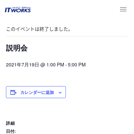
T
« イベント一覧
o
g
このイベントは終了しました。
g
l
e
説明会
n
a
v
2021年7月19日 @ 1:00 PM
-
5:00 PM
i
g
a
t
カレンダーに追加
i
o
n
詳細
日付: