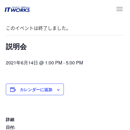
T
« イベント一覧
o
g
このイベントは終了しました。
g
l
e
説明会
n
a
v
2021年6月14日 @ 1:00 PM
-
5:00 PM
i
g
a
t
カレンダーに追加
i
o
n
詳細
日付: