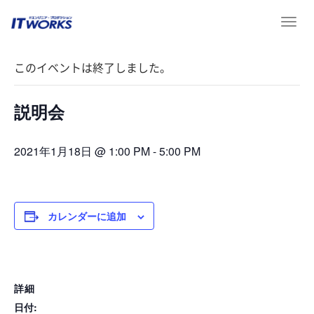
T
« イベント一覧
o
g
このイベントは終了しました。
g
l
e
説明会
n
a
v
2021年1月18日 @ 1:00 PM
-
5:00 PM
i
g
a
t
カレンダーに追加
i
o
n
詳細
日付: