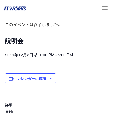
T
« イベント一覧
o
g
このイベントは終了しました。
g
l
e
説明会
n
a
v
2019年12月2日 @ 1:00 PM
-
5:00 PM
i
g
a
t
カレンダーに追加
i
o
n
詳細
日付: