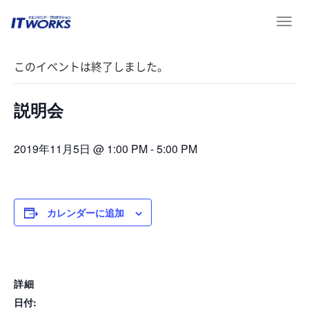
T
« イベント一覧
o
g
このイベントは終了しました。
g
l
e
説明会
n
a
v
2019年11月5日 @ 1:00 PM
-
5:00 PM
i
g
a
t
カレンダーに追加
i
o
n
詳細
日付: