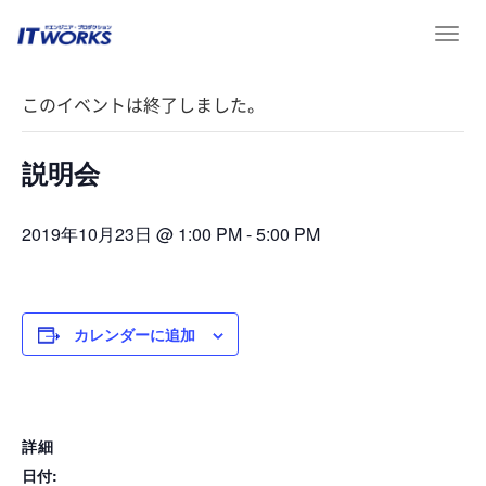
T
« イベント一覧
o
g
このイベントは終了しました。
g
l
e
説明会
n
a
v
2019年10月23日 @ 1:00 PM
-
5:00 PM
i
g
a
t
カレンダーに追加
i
o
n
詳細
日付: