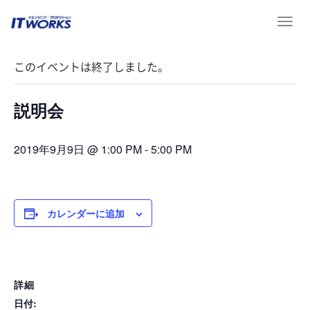
T
« イベント一覧
o
g
このイベントは終了しました。
g
l
e
説明会
n
a
v
2019年9月9日 @ 1:00 PM
-
5:00 PM
i
g
a
t
カレンダーに追加
i
o
n
詳細
日付: