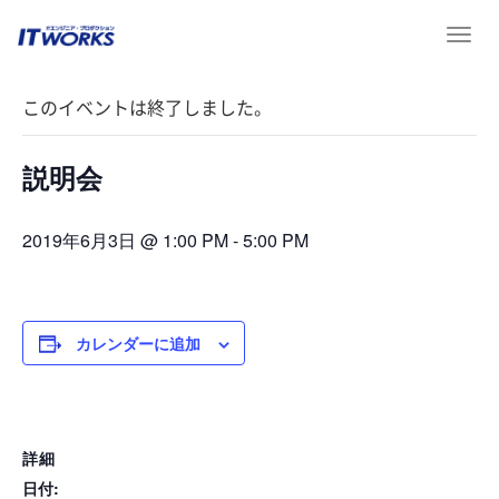
T
« イベント一覧
o
g
このイベントは終了しました。
g
l
e
説明会
n
a
v
2019年6月3日 @ 1:00 PM
-
5:00 PM
i
g
a
t
カレンダーに追加
i
o
n
詳細
日付: