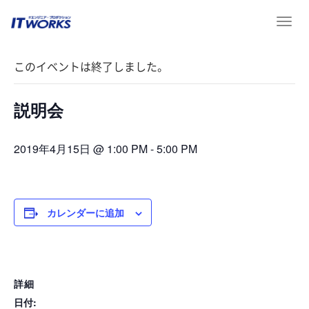
T
« イベント一覧
o
g
このイベントは終了しました。
g
l
e
説明会
n
a
v
2019年4月15日 @ 1:00 PM
-
5:00 PM
i
g
a
t
カレンダーに追加
i
o
n
詳細
日付: