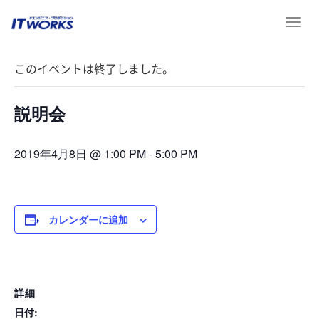
T
« イベント一覧
o
g
このイベントは終了しました。
g
l
e
説明会
n
a
v
2019年4月8日 @ 1:00 PM
-
5:00 PM
i
g
a
t
カレンダーに追加
i
o
n
詳細
日付: