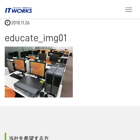
ホーム
educate_img01
T
o
2018.11.26
g
g
educate_img01
l
e
n
a
v
i
g
a
t
i
o
n
当社を希望する方