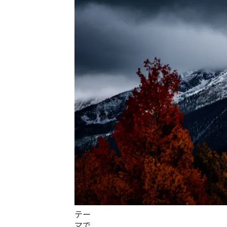
テー
マで